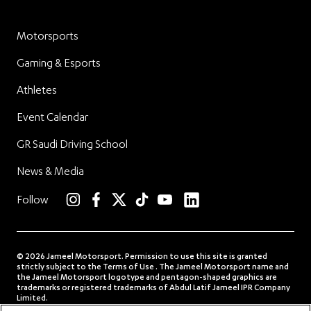
Motorsports
Gaming & Esports
Athletes
Event Calendar
GR Saudi Driving School
News & Media
linkedin
Follow
instagram
facebook
twitter
TikTok
YouTube
© 2026 Jameel Motorsport. Permission to use this site is granted
strictly subject to the Terms of Use . The Jameel Motorsport name and
the Jameel Motorsport logotype and pentagon-shaped graphics are
trademarks or registered trademarks of Abdul Latif Jameel IPR Company
Limited.