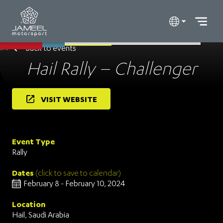
Back to events
Hail Rally – Challenger
VISIT WEBSITE
Event Type
Rally
Dates
(click to save to calendar)
February 8 - February 10, 2024
Location
Hail, Saudi Arabia