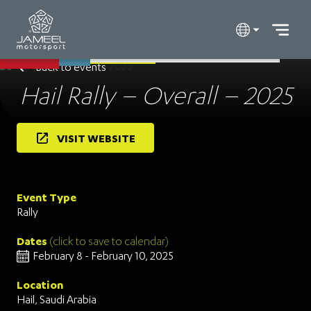
Back to events
Hail Rally – Overall – 2025
VISIT WEBSITE
Event Type
Rally
Dates
(click to save to calendar)
February 8 - February 10, 2025
Location
Hail, Saudi Arabia