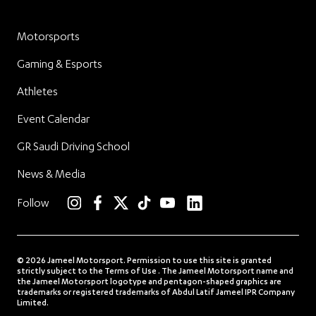
Motorsports
Gaming & Esports
Athletes
Event Calendar
GR Saudi Driving School
News & Media
linkedin
Follow
instagram
facebook
twitter
TikTok
YouTube
© 2026 Jameel Motorsport. Permission to use this site is granted
strictly subject to the Terms of Use . The Jameel Motorsport name and
the Jameel Motorsport logotype and pentagon-shaped graphics are
trademarks or registered trademarks of Abdul Latif Jameel IPR Company
Limited.