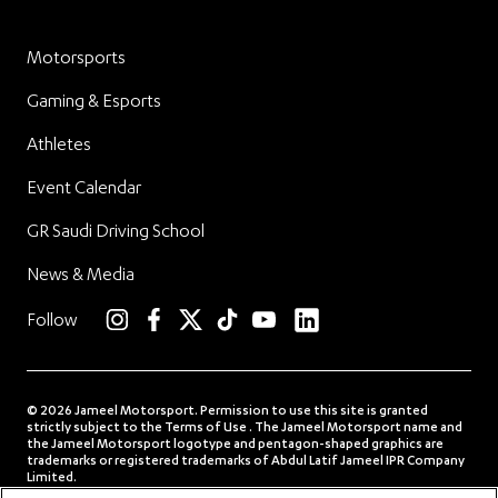
Motorsports
Gaming & Esports
Athletes
Event Calendar
GR Saudi Driving School
News & Media
linkedin
Follow
instagram
facebook
twitter
TikTok
YouTube
© 2026 Jameel Motorsport. Permission to use this site is granted
strictly subject to the Terms of Use . The Jameel Motorsport name and
the Jameel Motorsport logotype and pentagon-shaped graphics are
trademarks or registered trademarks of Abdul Latif Jameel IPR Company
Limited.