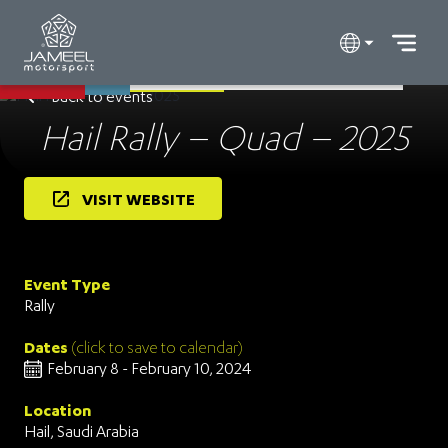
Back to events
Hail Rally – Quad – 2025
VISIT WEBSITE
Event Type
Rally
Dates
(click to save to calendar)
February 8 - February 10, 2024
Location
Hail, Saudi Arabia