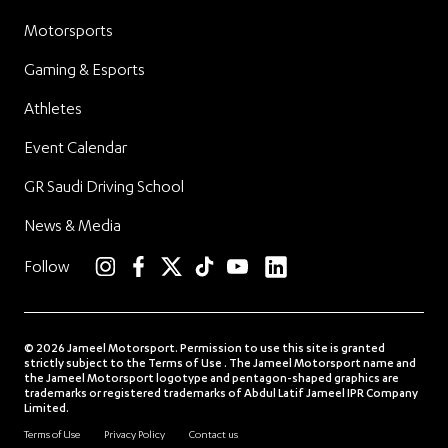
Motorsports
Gaming & Esports
Athletes
Event Calendar
GR Saudi Driving School
News & Media
linkedin
Follow
instagram
facebook
twitter
TikTok
YouTube
© 2026 Jameel Motorsport. Permission to use this site is granted
strictly subject to the Terms of Use . The Jameel Motorsport name and
the Jameel Motorsport logotype and pentagon-shaped graphics are
trademarks or registered trademarks of Abdul Latif Jameel IPR Company
Limited.
Terms of Use
Privacy Policy
Contact us