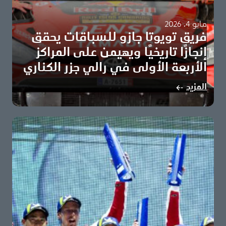
مايو 4، 2026
فريق تويوتا جازو للسباقات يحقق
إنجازًا تاريخيًا ويهيمن على المراكز
الأربعة الأولى في رالي جزر الكناري
سيباستيان أوجييه وفنسان لانديه يقودان اكتساح الفريق للمراكز
المزيد
الأولى تويوتا تعزز صدارتها لبطولة الصانعين برصيد…