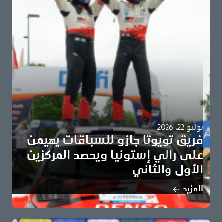
يوليو 22، 2026
فريق تويوتا جازو للسباقات يهيمن
على رالي إستونيا ويحصد المركزين
الأول والثاني
سامي باجاري وماركو سالمينين يحققان أول انتصاراتهما في
المزيد
بطولة العالم للراليات على متن مركبة تويوتا…