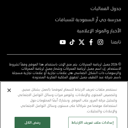
جدول الفعاليات
مدرسة جي آر السعودية للسباقات
الأخبار والمواد الإعلامية
تابعنا
YouTube
TikTok
twitter
facebook
instagram
© 2026 جميل لرياضة المحركات. يتم منح الإذن باستخدام هذا الموقع وفقاً لشروط
الاستخدام. إن اسم جميل لرياضة المحركات وشعار جميل لرياضة المحركات
والرسومات ذات الشكل الخماسي هي علامات تجارية أو علامات تجارية مسجلة
باسم شركة عبد اللطيف جميل لحقوق الملكية الفكرية المحدودة
شروط الاستخدام
سياسة الخصوصية
اتصل بنا
نستخدم ملفات تعريف الارتباط للسماح لموقعنا بالعمل بشكل صحيح،
ولتخصيص المحتوى والإعلانات، ولتوفير ميزات وسائل التواصل الاجتماعي
قم بتنزيل تطبيق رؤى لدينا
تابعنا
ولتحليل حركة المرور على الموقع. ونشارك أيضًا المعلومات حول
استخدامك موقعنا مع شركائنا على مستوى وسائل التواصل الاجتماعي
community.jameel.org
jimco.com
alj.com
l Top
والإعلانات والتحليلات.
إعدادات ملف تعريف الارتباط
رفض الكل