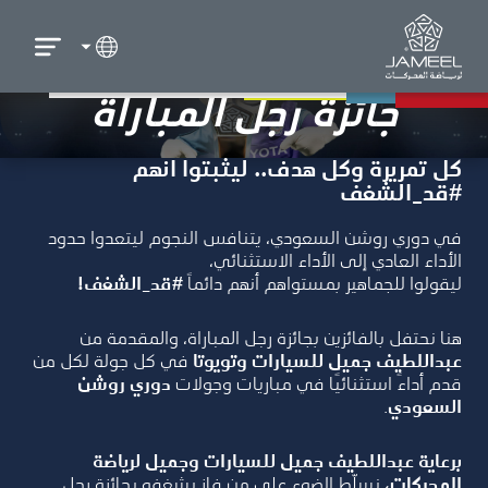
جائزة رجل المباراة
كل تمريرة وكل هدف.. ليثبتوا انهم
#قد_الشغف
في دوري روشن السعودي، يتنافس النجوم ليتعدوا حدود
الأداء العادي إلى الأداء الاستثنائي،
ليقولوا للجماهير بمستواهم أنهم دائماً
#قد_الشغف!
هنا نحتفل بالفائزين بجائزة رجل المباراة، والمقدمة من
عبداللطيف جميل للسيارات وتويوتا
في كل جولة لكل من
قدم أداءً استثنائيًا في مباريات وجولات
دوري روشن
السعودي
.
برعاية عبداللطيف جميل للسيارات وجميل لرياضة
المحركات،
نسلّط الضوء على من فاز بشغفه بجائزة رجل