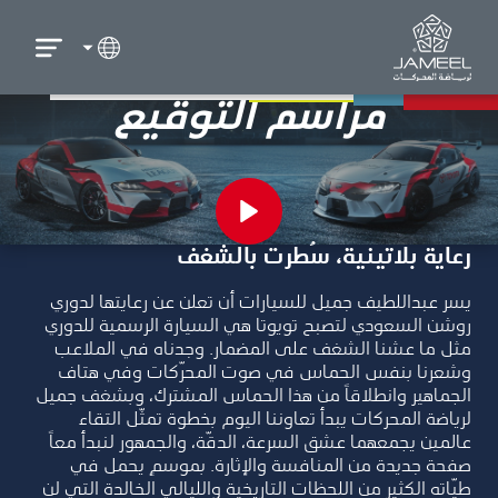
مراسم التوقيع
رعاية بلاتينية، سُطرت بالشغف
يسر عبداللطيف جميل للسيارات أن تعلن عن رعايتها لدوري
روشن السعودي لتصبح تويوتا هي السيارة الرسمية
للدوري
مثل ما عشنا الشغف على المضمار. وجدناه في الملاعب
وشعرنا بنفس الحماس في صوت المحرّكات وفي هتاف
الجماهير وانطلاقاً من هذا الحماس المشترك، وبشغف جميل
لرياضة المحركات يبدأ تعاوننا اليوم بخطوة تمثّل التقاء
عالمين يجمعهما عشق السرعة، الدقّة، والجمهور لنبدأ معاً
صفحة جديدة من المنافسة والإثارة. بموسمٍ يحمل في
طيّاته الكثير من اللحظات التاريخية والليالي الخالدة التي لن