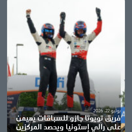
يوليو 22، 2026
فريق تويوتا جازو للسباقات يهيمن
على رالي إستونيا ويحصد المركزين