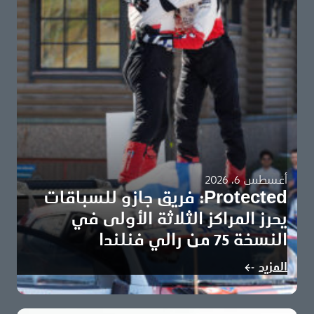
أغسطس 6، 2026
Protected: فريق جازو للسباقات
يحرز المراكز الثلاثة الأولى في
النسخة 75 من رالي فنلندا
There is no excerpt because this is a protected post.
المزيد