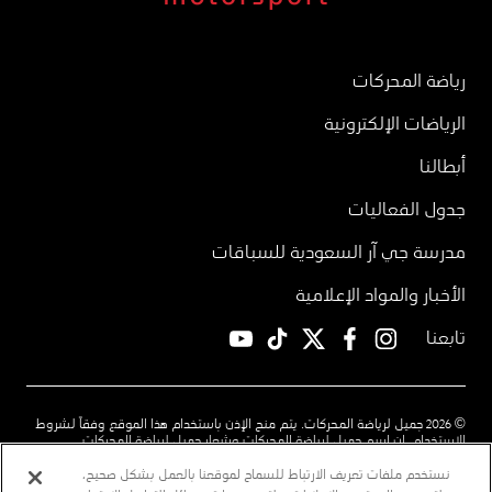
رياضة المحركات
الرياضات الإلكترونية
أبطالنا
جدول الفعاليات
مدرسة جي آر السعودية للسباقات
الأخبار والمواد الإعلامية
تابعنا
YouTube
TikTok
twitter
facebook
instagram
© 2026 جميل لرياضة المحركات. يتم منح الإذن باستخدام هذا الموقع وفقاً لشروط
الاستخدام. إن اسم جميل لرياضة المحركات وشعار جميل لرياضة المحركات
والرسومات ذات الشكل الخماسي هي علامات تجارية أو علامات تجارية مسجلة
باسم شركة عبد اللطيف جميل لحقوق الملكية الفكرية المحدودة
نستخدم ملفات تعريف الارتباط للسماح لموقعنا بالعمل بشكل صحيح،