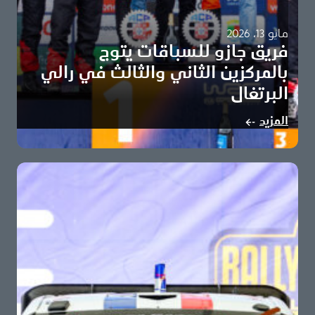
مايو 13، 2026
فريق جازو للسباقات يتوج
بالمركزين الثاني والثالث في رالي
البرتغال
أوليفر سولبيرغ وإلفين إيفانز يهديان المركزين الثاني والثالث
المزيد
لفريق جازو للسباقات تويوتا تحافظ على صدارة…