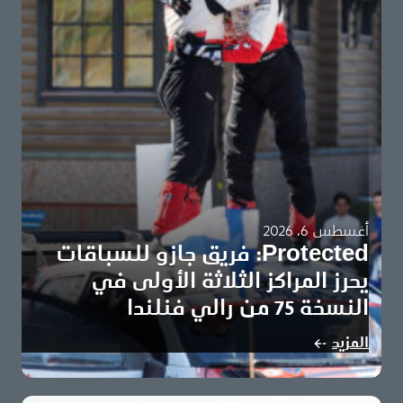
أغسطس 6، 2026
Protected: فريق جازو للسباقات
يحرز المراكز الثلاثة الأولى في
النسخة 75 من رالي فنلندا
There is no excerpt because this is a protected post.
المزيد