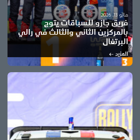
مايو 13، 2026
فريق جازو للسباقات يتوج
بالمركزين الثاني والثالث في رالي
البرتغال
أوليفر سولبيرغ وإلفين إيفانز يهديان المركزين الثاني والثالث
المزيد
لفريق جازو للسباقات تويوتا تحافظ على صدارة…