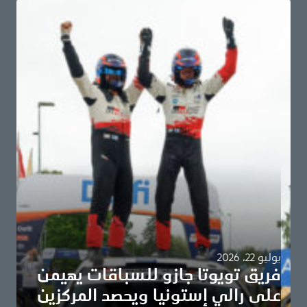
يوليو 22، 2026
فريق تويوتا جازو للسباقات يهيمن
على رالي إستونيا ويحصد المركزين