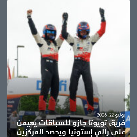
يوليو 22، 2026
فريق تويوتا جازو للسباقات يهيمن
على رالي إستونيا ويحصد المركزين