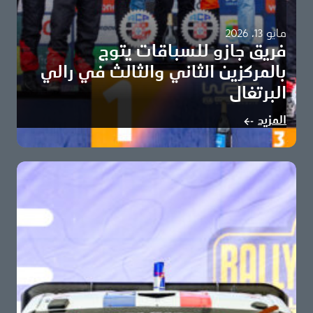
مايو 13، 2026
فريق جازو للسباقات يتوج
بالمركزين الثاني والثالث في رالي
البرتغال
أوليفر سولبيرغ وإلفين إيفانز يهديان المركزين الثاني والثالث
المزيد
لفريق جازو للسباقات تويوتا تحافظ على صدارة…