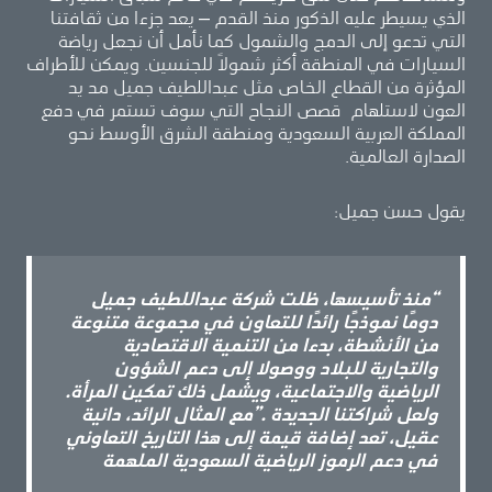
الذي يسيطر عليه الذكور منذ القدم – يعد جزءا من ثقافتنا
التي تدعو إلى الدمج والشمول كما نأمل أن نجعل رياضة
السيارات في المنطقة أكثر شمولاً للجنسين. ويمكن للأطراف
المؤثرة من القطاع الخاص مثل عبداللطيف جميل مد يد
العون لاستلهام قصص النجاح التي سوف تستمر في دفع
المملكة العربية السعودية ومنطقة الشرق الأوسط نحو
الصدارة العالمية.
يقول حسن جميل:
“
منذ تأسيسها، ظلت شركة عبداللطيف
جميل
دومًا نموذجًا رائدًا للتعاون في مجموعة متنوعة
من الأنشطة، بدءا من التنمية الاقتصادية
والتجارية للبلاد ووصولا إلى دعم الشؤون
الرياضية والاجتماعية، ويشمل ذلك تمكين المرأة.
ولعل شراكتنا الجديدة .”مع المثال الرائد، دانية
عقيل، تعد إضافة قيمة إلى هذا التاريخ التعاوني
في دعم الرموز الرياضية السعودية الملهمة