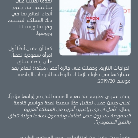
بعدما تغلبت على
منافسين من جميع
أنحاء العالم بما في
ذلك المملكة المتحدة،
وفرنسا وإسبانيا
وروسيا.
كما أن عقيل أيضًا أول
امرأة سعودية تحصل
على رخصة سباق
الدراجات النارية، وحصلت على جائزة أفضل مبتدئ للعام بعد
مشاركتها في بطولة الإمارات الوطنية للدراجات الرياضية
موسم 2019/20.
وفي معرض تعليقه على هذه الصفقة التي تم إبرامها مؤخرًا،
تمنى حسن جميل لعقيل حظًا سعيدًا لعدة مواسم قادمة،
وقال: “
نأمل أن نرى رياضيين آخرين من المملكة العربية
السعودية يسيرون على خطاها، ويقدمون نماذجا دولية تنطق
بالتميز السعودي”.
وقد أعربت عقيل عن امتنانها من دعم المجتمع الواسع