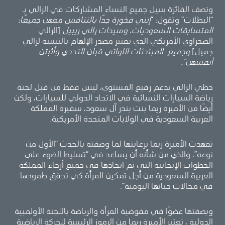
وتصف الفائزة سيل جميع النساء المشاركات في الرالي بـ
“البطلات” وتقول: “
إنني فخورة جدًا بالتنافس معهن جميعًا:
المتسابقات السعوديات، وسيدات رالي ريبيل
[الرالي
الصحراوي الأمريكي الذي يعتبر مصدر الإلهام بالنسبة لرالي
جميل]
وجميع المبتدئات اللواتي قبلن التحدي وأثبتن
أنفسهن”.
حظي الرالي بدعم رفيع المستوى، ليس فقط من قبل لجنة
رياضة السيارات النسائية في الاتحاد الدولي للسيارات، ولكن
أيضًا من الأميرة ريما بنت بندر آل سعود، سفيرة المملكة
العربية السعودية في الولايات المتحدة الأمريكية.
تعهدت الأميرة ريما برعايتها لما وصفته بالحدث “الأول من
نوعه”، والذي من شأنه أن يساعد في “تسليط الضوء على
الخطوات الإيجابية التي تم اتخاذها في جميع أرجاء المملكة
العربية السعودية من أجل تمكين المرأة كي تحقق طموحها
في مجالات حياتها اليومية”.
وبصفتها عضوًا في مفوضية المرأة والرياضة باللجنة الأولمبية
الدولية ، تعتبر الأميرة ريما من الرموز الرئيسة للحركة الرياضية