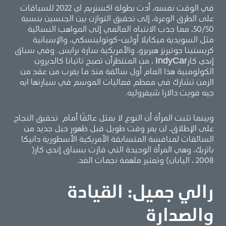
في الوقت نفسه، أدت بطولة اكستريم اي 2022 للسباقات
على الطرق الوعرة، إلى تحقيق التوازن بين الجنسين بنسبة
50/50، مما جذب الانتباه العالمي إلى المواهب النسائية
مثل السويدية ميكايلا أولين-كوتولينسكي، والإسبانية
كريستينا جوتيريز هيريرو، والأمريكية سارة برايس. وفي سباق
إندي كارIndyCar ، من المنتظرأن تصبح تاتيانا كالديرون
الكولومبية هذا العام أول سائقة منذ ما يقرب من عقد من
الزمن تشارك في معظم فعاليات الموسم في سيارتها ايه
جيه فويت دالارا شيفروليه.
وبينما تثبت المرأة أن النوع لا يمثل عائقًا أمام تحقيق النجاح
على الإطلاق، لن يمر وقت طويل قبل ظهور جيل جديد من
السائقات لمنافسة المتسابقة الأمريكية الأسطورية دانيكا
باتريك، وهي المرأة الوحيدة التي فازت بسباق إندي كار(
2008 ، اليابان) وتعتبر ملهمة نجمات الغد.
رالي جميل: القيادة
والصدارة