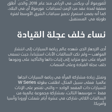
للفورمولا أي بريكس في الرياض منذ عام 2018، والذي أطلق
صفقة لمدة عقد من الزمن لسباقات فورمولا أي في البلاد،
كما أنه يضمن استمرار تحفيز سباقات الشرق الأوسط لفترة
طويلة في المستقبل.
نساء خلف عجلة القيادة
أدى الازدهار الذي شهده عالم رياضة السيارات إلى انتشار
المواهب – ولم تكن السائقات الأناث استثناءا، حيث تسعى
المراة على نحو متزايد إلى إثبات ذاتها والتأكيد على وجودها
خلف عجلة القيادة وعلى المنصات.
وتمثل زيادة مشاركة المرأة في رياضة السيارات اتجاها
عالميا. فعلى سبيل المثال، اطلقت بطولة W Series
للسيارات ذات المقعد الواحد – والتي تقتصر على الإناث
فقط – موسمها الثالث، بمشاركة مجموعة عالمية من
السائقات اللائي شاركن في عشرة أيام شملت أوروبا وآسيا
وأمريكا.