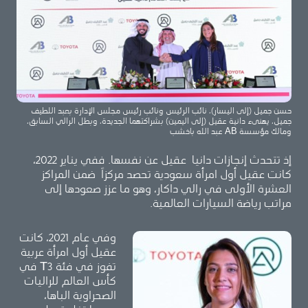
حسن جميل (إلى اليسار)، نائب الرئيس ونائب رئيس مجلس الإدارة بعبد اللطيف
جميل، يهنىء دانية عقيل (إلى اليمين) بشراكتهما الجديدة، وبطل الرالي السابق،
ومالك مؤسسة AB عبد الله باخشب
إذ تتحدث إنجازات دانيا عقيل عن نفسها. ففي يناير 2022،
كانت عقيل أول امرأة سعودية تحصد مركزاً ضمن المراكز
العشرة الأولى في رالي داكار، وهو ما عزز صعودها إلى
مراتب رياضة السيارات العالمية.
وفي عام 2021، كانت
عقيل أول امرأة عربية
تفوز في فئة T3 في
كأس العالم للراليات
الصحراوية الباها،