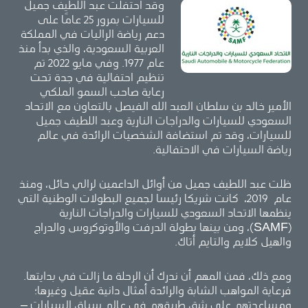
وقد احتفلت عبد اللطيف جميل
للسيارات بمرور 25 عامًا على
دعم رياضة الراليات في المملكة
العربية السعودية، والذي بدأ منذ
عام 1977. وفي مايو 2022 تم
تنظيم احتفالية في جدة تحت
رعاية صاحب السمو الملكي
الأمير خالد بن سلطان العبد الله الفيصل بالتعاون مع الاتحاد
السعودي للسيارات والدراجات النارية وعبد اللطيف جميل
للسيارات، وقد تم استضافة الشخصيات الرائدة في عالم
رياضة السيارات في الاحتفالية.
ظلت عبد اللطيف جميل من أوائل الداعمين لرالي حائل، ومنذ
عام 2019، كانت شريكا رئيسا لجميع البطولات الوطنية التي
ينظمها الاتحاد السعودي للسيارات والدراجات النارية
(SAMF)، ومن بينها بطولة الدرفت والأوتوكروس والدراج
والهيل كلايم والتايم أتاك.
ومع ذلك، فمن المهم أن ندرك أن الرحلة ما زالت في بدايتها.
فرعاية المواهب الشابة والرائدة أمثال دانية عقيل وغيرها؛
ومساعدتهم على شق طريقهم في عالم سباق السيارات –