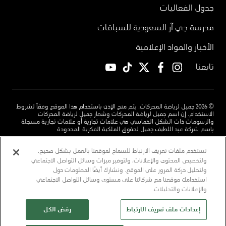
جدول الفعاليات
مدرسة جي آر السعودية للسباقات
الأخبار والمواد الإعلامية
تابعنا
YouTube
TikTok
twitter
facebook
instagram
© 2026 جميل لرياضة المحركات. يتم منح الإذن باستخدام هذا الموقع وفقاً لشروط
الاستخدام. إن اسم جميل لرياضة المحركات وشعار جميل لرياضة المحركات
والرسومات ذات الشكل الخماسي هي علامات تجارية أو علامات تجارية مسجلة
باسم شركة عبد اللطيف جميل لحقوق الملكية الفكرية المحدودة
شروط الاستخدام
سياسة الخصوصية
اتصل بنا
نستخدم ملفات تعريف الارتباط للسماح لموقعنا بالعمل بشكل صحيح،
ولتخصيص المحتوى والإعلانات، ولتوفير ميزات وسائل التواصل الاجتماعي
قم بتنزيل تطبيق رؤى لدينا
تابعنا
ولتحليل حركة المرور على الموقع. ونشارك أيضًا المعلومات حول
استخدامك موقعنا مع شركائنا على مستوى وسائل التواصل الاجتماعي
community.jameel.org
jimco.com
alj.com
l Top
والإعلانات والتحليلات.
إعدادات ملف تعريف الارتباط
رفض الكل