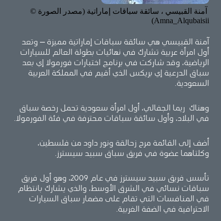
آمنة القبيسي ، سائقة سباقات إماراتية (مصدر الصورة ©
Amna_Alqubaisii)
آمنة القبيسي هي سائقة سباقات إماراتية مميزة – وتعد
أول امرأة عربية تشارك في نهائيات بطولة العالم للسيارات
الرياضية، وقد شاركت في برنامج اختبارات فورمولا إي بعد
سباق الدرعية إي بريكس الذي أقيم في المملكة العربية
السعودية.
وهناك ريما الجفالي، أول امرأة سعودية تحمل رخصة سباق
في البلاد، وأول سائقة سباقات محترفة في فئة الفورمولا.
أضف إلى القائمة مرح زحالقة ونور داود من فلسطين،
وكلتاهما عضوة في فريق سباق سبيد سيسترز.
تأسس فريق سبيد سيسترز في عام 2009، وهو أول فريق
سباقات نسائي في الشرق الأوسط، والذي يشارك بانتظام
في المنافسات التي تقام على مضمار سباق السيارات
الاحترافية في الضفة الغربية.