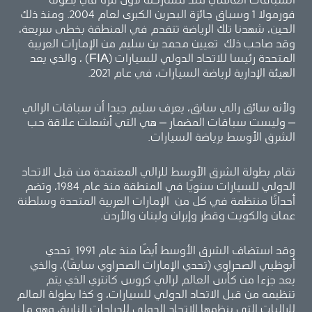
السباقات العالمي منذ مشاركته لأول مرة في بطولة
فورمولا 1 وسباق جائزة البحرين الكبرى لعام 2004. ومنذ ذلك
الحين، شهدنا تلك الرياضة تتقدم في المنطقة بخطى سريعة،
وقد صاحب ذلك تعيين محمد بن سليم من الإمارات العربية
المتحدة رئيسا للاتحاد الدولي للسيارات (FIA) ، والذي يعد
الهيئة الإدارية لرياضة السيارات، في عام 2021.
ولأنه سائق رالي سابق، يعرف سليم جيدا أن سباقات الرالي
– وليست سباقات المضمار – هي التي أشعلت علاقة حب
الشرق الأوسط برياضة السيارات.
تقام بطولة الشرق الأوسط للرالي المعتمدة من قبل الاتحاد
الدولي للسيارات سنويًا في المنطقة منذ عام 1984، وتضم
أحداثًا منتظمة في كل من الإمارات العربية المتحدة وسلطنة
عمان والكويت وقطر وإيران ولبنان والأردن.
وقد استضاف الشرق الأوسط أيضًا منذ عام 1991 تحدي
أبوظبي الصحراوي (تحدي الإمارات الصحراوي سابقًا)، والذي
يعد جزءا من كأس العالم لرالي كروس كانتري الذي يتم
تنظيمه من قبل الاتحاد الدولي للسيارات، و كذا بطولة العالم
للراليات التي ينظمها الاتحاد الدولي للدراجات النارية، وهو ما