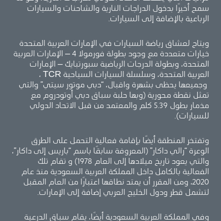
سمح أخيرًا بدخول الدراجات النارية والشاحنات والسيارات
الرباعية بالإضافة إلى السيارات.
ويتاح لعشاق رياضة السيارات في الإمارات العربية المتحدة
خيارات متعددة مع وجود بطولة فورمولا 4 – الإمارات العربية
المتحدة، وبطولة الدرجات الرياضية سبورتبايك – الإمارات
العربية المتحدة، وسلسلة السيارات السياحية TCR ،
وجميعها يحظى بشهرة واقبال، “دبي موتور سيتي” والتي
تمثل نقطة محورية (وبها حلبة سباق دبي أوتودروم مع
مذمار بطول 5.39 كلم والمعتمد من قبل الاتحاد الدولي
للسيارات).
وتفتخر المنطقة أيضًا بإقامة فعالية التحمل على الطرق
الوعرة “رالي داكار” (المعروفة سابقًا باسم “باريس إلى داكار”،
والتي يعود تاريخ ميلادها إلى العام 1978) و تقام تلك
الفعالية بالكامل داخل المملكة العربية السعودية منذ عام
2020، ومن المقرر أن يمتد نطاقها اعتبارًا من العام المقبل
لتشمل قطر ودول الخليج العربي إضافة إلى الإمارات.
وفي المملكة العربية السعودية أيضًا، يقام سباق الدرعية