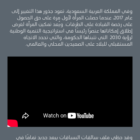
وفي المملكة العربية السعودية، تعود جذور هذا التغيير إلى
عام 2017، عندما حصلت المرأة لأول مرة على حق الحصول
على رخصة القيادة على الطرقات. ويُعد تمكين المرأة لغرض
إطلاق إمكاناتها عنصرًا رئيسًا في استراتيجية التنمية الوطنية
لرؤية 2030 التي تتبناها الحكومة، والتي تحدد الاتجاه
المستقبلي للبلاد على الصعيدين المحلي والعالمي.
وقد حظي ملف سائقات السباقات ببعد جديد تمامًا في