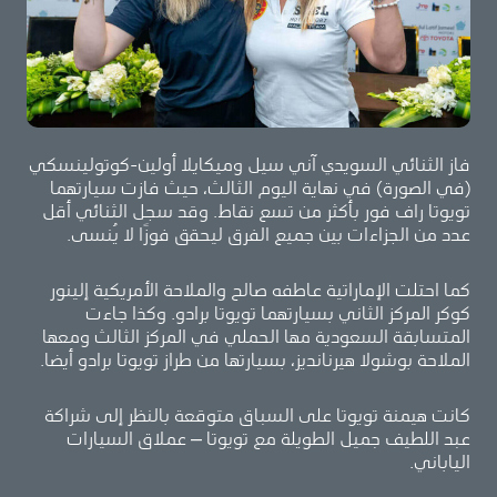
فاز الثنائي السويدي آني سيل وميكايلا أولين-كوتولينسكي
(في الصورة) في نهاية اليوم الثالث، حيث فازت سيارتهما
تويوتا راف فور بأكثر من تسع نقاط. وقد سجل الثنائي أقل
عدد من الجزاءات بين جميع الفرق ليحقق فوزًا لا يُنسى.
كما احتلت الإماراتية عاطفه صالح والملاحة الأمريكية إلينور
كوكر المركز الثاني بسيارتهما تويوتا برادو. وكذا جاءت
المتسابقة السعودية مها الحملي في المركز الثالث ومعها
الملاحة بوشولا هيرنانديز، بسيارتها من طراز تويوتا برادو أيضا.
كانت هيمنة تويوتا على السباق متوقعة بالنظر إلى شراكة
عبد اللطيف جميل الطويلة مع تويوتا – عملاق السيارات
الياباني.