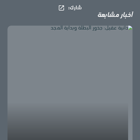
شارك​:
أخبار مشابهة