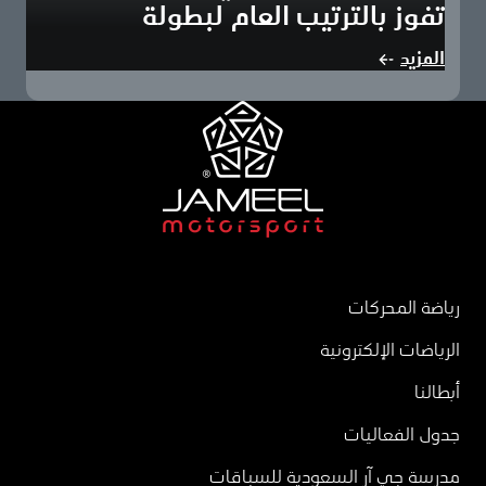
تفوز بالترتيب العام لبطولة
جدة، المملكة العربية السعودية: 10 ديسمبر 2024: احتفلت جميل
المزيد
لرياضة المحركات، وهي جزء من عبداللطيف…
رياضة المحركات
الرياضات الإلكترونية
أبطالنا
جدول الفعاليات
مدرسة جي آر السعودية للسباقات