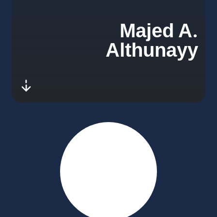
Majed A.
Althunayy
-next