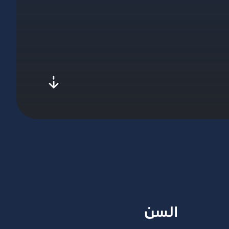
l-to-next
السن