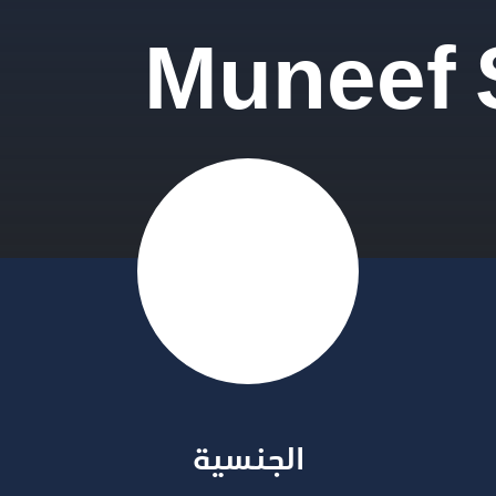
Muneef
الجنسية​