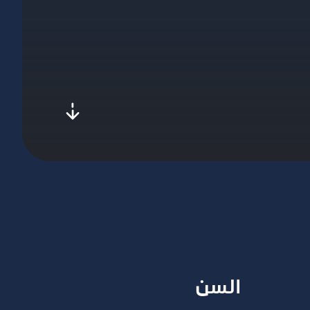
l-to-next
السن