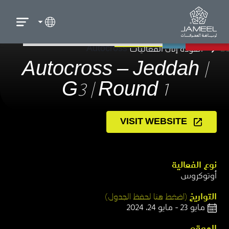
العودة إلى الفعاليات
Autocross – Jeddah |
G3 | Round 1
VISIT WEBSITE
نوع الفعالية​
أوتوكروس​
التواريخ
(اضغط هنا لحفظ الجدول)​
مايو 23 - مايو 24، 2024
الموقع​