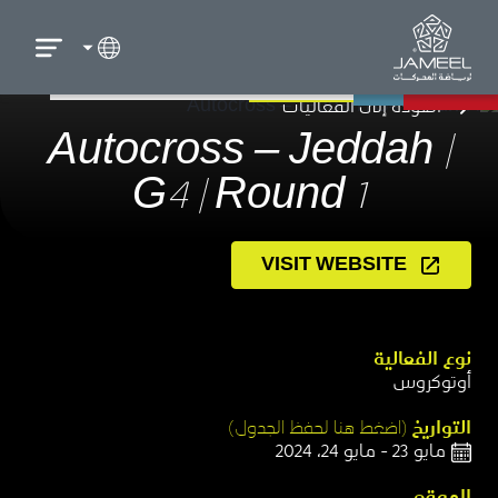
العودة إلى الفعاليات
Autocross – Jeddah |
G4 | Round 1
VISIT WEBSITE
نوع الفعالية​
أوتوكروس​
التواريخ
(اضغط هنا لحفظ الجدول)​
مايو 23 - مايو 24، 2024
الموقع​