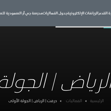
ة القدم
الرياضات الإلكترونية
جدول الفعاليات
مدرسة جي آر السعودية للس
لرياض | الجولة 
الرئيسية
»
الفعاليات​
»
درفت | الرياض | الجولة الأولى​