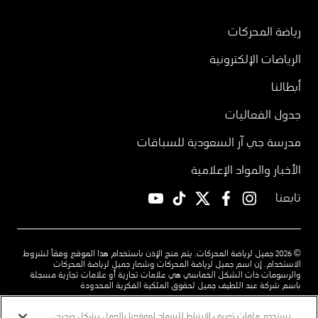
رياضة المحركات
الرياضات الإلكترونية
أبطالنا
جدول الفعاليات
مدرسة جي آر السعودية للسباقات
الأخبار والمواد الإعلامية
تابعنا
YouTube
TikTok
twitter
facebook
instagram
© 2026 جميل لرياضة المحركات. يتم منح الإذن باستخدام هذا الموقع وفقاً لشروط
الاستخدام. إن اسم جميل لرياضة المحركات وشعار جميل لرياضة المحركات
والرسومات ذات الشكل الخماسي هي علامات تجارية أو علامات تجارية مسجلة
باسم شركة عبد اللطيف جميل لحقوق الملكية الفكرية المحدودة
شروط الاستخدام
سياسة الخصوصية
اتصل بنا
نستخدم ملفات تعريف الارتباط للسماح لموقعنا بالعمل بشكل صحيح،