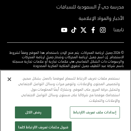
مدرسة جي آر السعودية للسباقات
الأخبار والمواد الإعلامية
تابعنا
YouTube
TikTok
twitter
facebook
instagram
© 2026 جميل لرياضة المحركات. يتم منح الإذن باستخدام هذا الموقع وفقاً لشروط
الاستخدام. إن اسم جميل لرياضة المحركات وشعار جميل لرياضة المحركات
والرسومات ذات الشكل الخماسي هي علامات تجارية أو علامات تجارية مسجلة
باسم شركة عبد اللطيف جميل لحقوق الملكية الفكرية المحدودة
شروط الاستخدام
سياسة الخصوصية
اتصل بنا
نستخدم ملفات تعريف الارتباط للسماح لموقعنا بالعمل بشكل صحيح،
ولتخصيص المحتوى والإعلانات، ولتوفير ميزات وسائل التواصل الاجتماعي
قم بتنزيل تطبيق رؤى لدينا
تابعنا
ولتحليل حركة المرور على الموقع. ونشارك أيضًا المعلومات حول
استخدامك موقعنا مع شركائنا على مستوى وسائل التواصل الاجتماعي
community.jameel.org
jimco.com
alj.com
l Top
والإعلانات والتحليلات.
إعدادات ملف تعريف الارتباط
رفض الكل
قبول ملفات تعريف الارتباط كلها