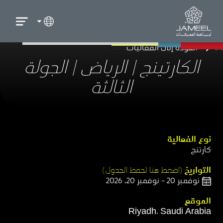
العودة إلى الفعاليات
الكارتينج | الرياض | الجولة
الثالثة
نوع الفعالية​
كارتنج
التواريخ
(اضغط هنا لحفظ الجدول)​
نوفمبر 20 - نوفمبر 20، 2026
الموقع​
Riyadh، Saudi Arabia