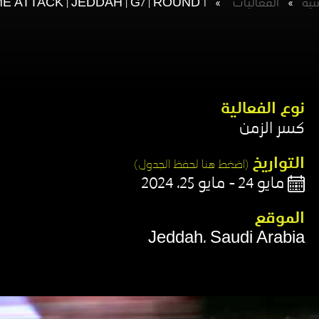
سية
»
الفعاليات​
»
ME ATTACK | JEDDAH | G7 | ROUND 1
نوع الفعالية​
كسر الزمن​
التواريخ
(اضغط هنا لحفظ الجدول)​
مايو 24 - مايو 25، 2024
الموقع​
Jeddah، Saudi Arabia