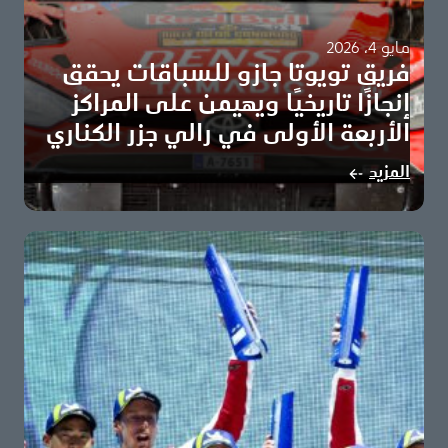
مايو 4، 2026
فريق تويوتا جازو للسباقات يحقق
إنجازًا تاريخيًا ويهيمن على المراكز
الأربعة الأولى في رالي جزر الكناري
سيباستيان أوجييه وفنسان لانديه يقودان اكتساح الفريق للمراكز
المزيد
الأولى تويوتا تعزز صدارتها لبطولة الصانعين برصيد…