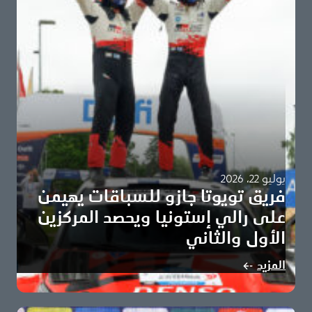
يوليو 22، 2026
فريق تويوتا جازو للسباقات يهيمن
على رالي إستونيا ويحصد المركزين
الأول والثاني
سامي باجاري وماركو سالمينين يحققان أول انتصاراتهما في
المزيد
بطولة العالم للراليات على متن مركبة تويوتا…