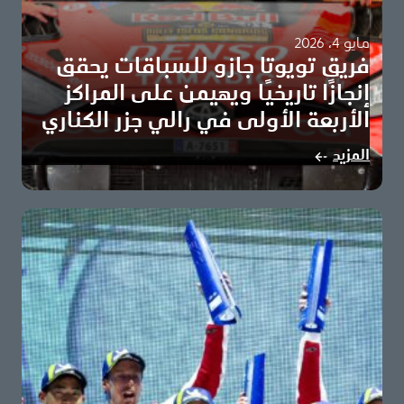
مايو 4، 2026
فريق تويوتا جازو للسباقات يحقق
إنجازًا تاريخيًا ويهيمن على المراكز
الأربعة الأولى في رالي جزر الكناري
سيباستيان أوجييه وفنسان لانديه يقودان اكتساح الفريق للمراكز
المزيد
الأولى تويوتا تعزز صدارتها لبطولة الصانعين برصيد…