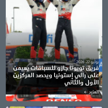
يوليو 22، 2026
فريق تويوتا جازو للسباقات يهيمن
على رالي إستونيا ويحصد المركزين
الأول والثاني
سامي باجاري وماركو سالمينين يحققان أول انتصاراتهما في
المزيد
بطولة العالم للراليات على متن مركبة تويوتا…