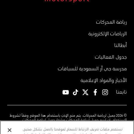
رياضة المحركات
الرياضات الإلكترونية
أبطالنا
جدول الفعاليات
مدرسة جي آر السعودية للسباقات
الأخبار والمواد الإعلامية
تابعنا
YouTube
TikTok
twitter
facebook
instagram
© 2026 جميل لرياضة المحركات. يتم منح الإذن باستخدام هذا الموقع وفقاً لشروط
الاستخدام. إن اسم جميل لرياضة المحركات وشعار جميل لرياضة المحركات
والرسومات ذات الشكل الخماسي هي علامات تجارية أو علامات تجارية مسجلة
باسم شركة عبد اللطيف جميل لحقوق الملكية الفكرية المحدودة
نستخدم ملفات تعريف الارتباط للسماح لموقعنا بالعمل بشكل صحيح،