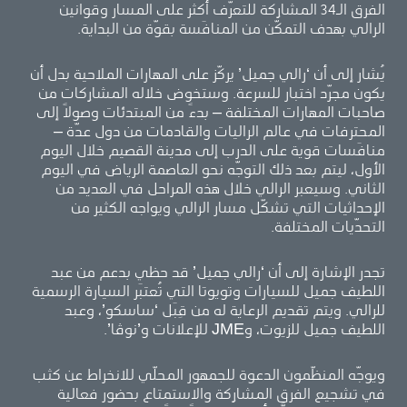
الفرق الـ34 المشارِكة للتعرّف أكثر على المسار وقوانين
الرالي بهدف التمكّن من المنافَسة بقوّة من البداية.
يُشار إلى أن ‘رالي جميل’ يركّز على المهارات الملاحية بدل أن
يكون مجرّد اختبار للسرعة. وستخوض خلاله المشارِكات من
صاحبات المهارات المختلفة – بدءً من المبتدئات وصولاً إلى
المحترفات في عالم الراليات والقادمات من دول عدّة –
منافَسات قوية على الدرب إلى مدينة القصيم خلال اليوم
الأول، ليتم بعد ذلك التوجّه نحو العاصمة الرياض في اليوم
الثاني. وسيعبر الرالي خلال هذه المراحل في العديد من
الإحداثيات التي تشكّل مسار الرالي ويواجه الكثير من
التحدّيات المختلفة.
تجدر الإشارة إلى أن ‘رالي جميل’ قد حظي بدعم من عبد
اللطيف جميل للسيارات وتويوتا التي تُعتبَر السيارة الرسمية
للرالي. ويتم تقديم الرعاية له من قِبَل ‘ساسكو’، وعبد
اللطيف جميل للزيوت، وJME للإعلانات و’نوڤا’.
ويوجّه المنظّمون الدعوة للجمهور المحلّي للانخراط عن كثب
في تشجيع الفرق المشارِكة والاستمتاع بحضور فعالية