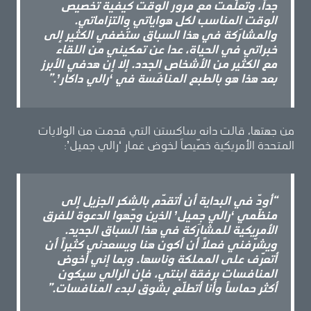
جداً، وتعلّمت مع مرور الوقت كيفية تخصيص
الوقت المناسب لكل هواياتي والتزاماتي.
والمشارَكة في هذا السباق ستُضفي الكثير إلى
خبراتي في الحياة، عدا عن تمكيني من اللقاء
مع الكثير من الأشخاص الجدد. إلا إن هدفي الأبرز
بعد هذا هو بالطبع المنافَسة في ‘رالي داكار’.”
من جهتها، قالت دانه ساكستن التي قدمت من الولايات
المتحدة الأمريكية خصّيصاً لخوض غمار ‘رالي جميل’:
“أودّ في البداية أن أتقدّم بالشكر الجزيل إلى
منظّمي ‘رالي جميل’ الذين وجّهوا الدعوة للفرق
الأمريكية للمشارَكة في هذا السباق الجديد.
ويشرّفني فعلاً أن أكون هنا ويسعدني كثيراً أن
أتعرّف على المملكة وناسها. وبما إني أخوض
المنافسات برفقة ابنتي، فإن الرالي سيكون
أكثر حماساً وأنا أتطلّع بشوق لبدء المنافسات.”