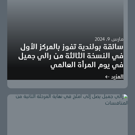
مارس 9، 2024
سائقة بولندية تفوز بالمركز الأول
في النسخة الثالثة من رالي جميل
في يوم المرأة العالمي
أعلن رالي جميل، الرالي الملاحي العالمي الاستثنائي للسيدات
المزيد
في المنطقة، عن النتائج النهاية للنسخة الثالثة…