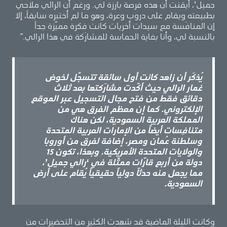
جميل’، أيقنت أن هذه فرصة بارزة لي. ورغم أن الرالي ملاحي
بطبيعته ويقام على دروب وعرة، وهو ما لم أختبره سابقاً، إلا
إن المنافَسة مع سيدات أخريات كانت فكرة مميّزة جداً
بالنسبة لي، وأنا بغاية الحماسة للمشارَكة في هذا الرالي.”
يُذكَر أن زاهد كانت أول سائقة تتسجّل لخوض
غمار الرالي حيث أكّدت مشارَكتها بعد ثلاث
دقائق فقط من فتح مجال التسجيل عبر الموقع
الإلكتروني. كما إن معظم الفرق هي من
المملكة العربية السعودية، لكن هناك
متنافِسات أيضاً من الإمارات العربية المتحدة
وسلطنة عُمان ومصر، إضافة لفرق من أوروبا
والولايات المتحدة الأمريكية. وبهذا، تكون 15
دولة من أربع قارّات ممثّلة في ‘رالي جميل’،
مما يجعل منه حدثاً دولياً حقيقياً يُقام على أرض
السعودية.
وكانت الليلة الماضية قد شهدت الكثير من التحضيرات من