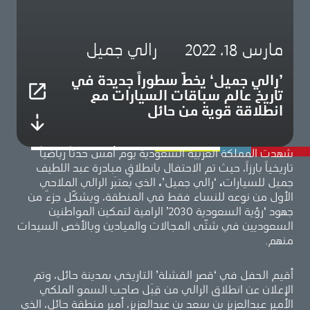
مارس 18، 2022
رالي جميل
’رالي جميل‘ يخطّ سطوراً جديدة في
تاريخ عالم سباقات السيارات مع
انطلاقة قوية من حائل
شهدت المملكة العربية السعودية يوم أمس حدثاً رياضياً
تاريخياً بارزاً، حيث تم الاحتفال بانطلاق مبادرة عبد اللطيف
جميل للسيارات
،
‘رالي جميل’
،
الذي يُعتبَر الرالي الملاحي
الأول من نوعه للنساء فقط في المنطقة، ويشكّل جزءً من
جهود ‘رؤية السعودية 2030’ الرامية لتمكين المواطنين
السعوديين في شتّى المجالات والميادين وبالأخص السيدات
منهم.
أقيم الحفل في ‘قصر القشلة’ التاريخي بمدينة حائل، وتم
الإعلان عن انطلاق الرالي من قِبَل صاحب السمو الملكي
الأمير عبدالعزيز بن سعد بن عبدالعزيز، أمير منطقة حائل، الذي