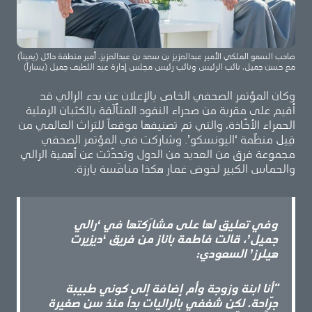
صاحب السمو الملكي الأمير عبدالعزيز بن سعد بن عبدالعزيز، أمير منطقة حائل (يميناً)
مع حسن جميل، نائب الرئيس ونائب رئيس مجلس إدارة عبد اللطيف جميل (يساراً)
وكان المؤتمر الصحفي الخاص بالإعلان عن بدء الرالي قد
أقيم على مقربة من صحراء النفود المتألّقة بالكثبان الرملية
الحمراء الأخّاذة، والتي تم تصنيفها موقعاً للتراث العالمي من
قِبِل منظّمة ‘اليونسكو’. وشاركت في المؤتمر الصحفي
مجموعة فرق من العديد من الدول وتحدّثت عن أهمية الرالي
والحماس الكبير لخوض غمار هكذا منافَسة بارزة.
وفي تعليق لها على مشارَكتها في ‘رالي
جميل’، قالت فاطمة باناز من فريق ‘ديزيرت
هيلرز’ السعودي:
“أنا ابنة وزوجة وأم إضافة إلى كوني طبيبة
جرّاحة. لكن شغفي بالراليات بدأ منذ سن صغيرة