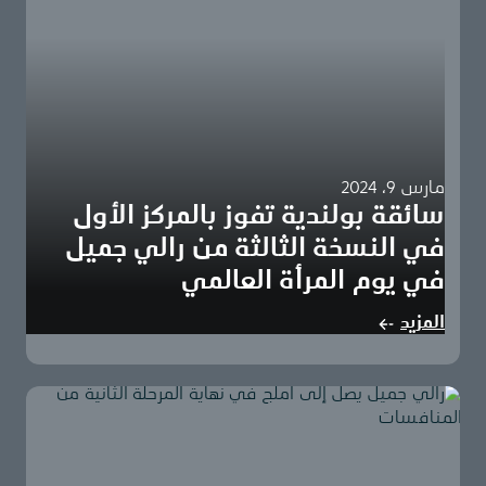
مارس 9، 2024
سائقة بولندية تفوز بالمركز الأول
في النسخة الثالثة من رالي جميل
في يوم المرأة العالمي
أعلن رالي جميل، الرالي الملاحي العالمي الاستثنائي للسيدات
المزيد
في المنطقة، عن النتائج النهاية للنسخة الثالثة…