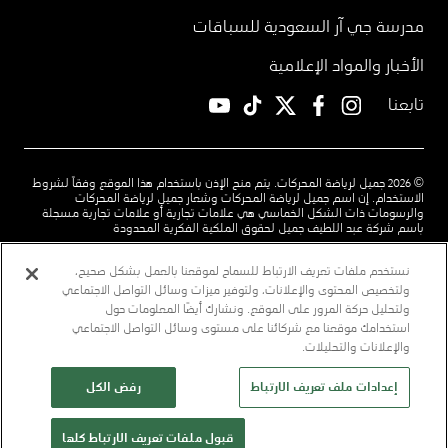
مدرسة جي آر السعودية للسباقات
الأخبار والمواد الإعلامية
تابعنا
YouTube
TikTok
twitter
facebook
instagram
© 2026 جميل لرياضة المحركات. يتم منح الإذن باستخدام هذا الموقع وفقاً لشروط
الاستخدام. إن اسم جميل لرياضة المحركات وشعار جميل لرياضة المحركات
والرسومات ذات الشكل الخماسي هي علامات تجارية أو علامات تجارية مسجلة
باسم شركة عبد اللطيف جميل لحقوق الملكية الفكرية المحدودة
شروط الاستخدام
سياسة الخصوصية
اتصل بنا
نستخدم ملفات تعريف الارتباط للسماح لموقعنا بالعمل بشكل صحيح،
ولتخصيص المحتوى والإعلانات، ولتوفير ميزات وسائل التواصل الاجتماعي
قم بتنزيل تطبيق رؤى لدينا
تابعنا
ولتحليل حركة المرور على الموقع. ونشارك أيضًا المعلومات حول
استخدامك موقعنا مع شركائنا على مستوى وسائل التواصل الاجتماعي
community.jameel.org
jimco.com
alj.com
l Top
والإعلانات والتحليلات.
إعدادات ملف تعريف الارتباط
رفض الكل
قبول ملفات تعريف الارتباط كلها