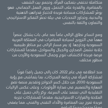
متكاملة تحتفي بتمكين المرأة، وتجمع بين الشغف
بالمغامرة، والقدرة على التحمل، وروح العمل الجماعي. فهو
يوفّر للمشاركات مساحة فريدة لاختبار قدراتهن الذهنية
والبدنية، وتجاوز التحديات في بيئة تحفّز التفكير الاستراتيجي
والتعاون والثقة بالنفس.
ومع اتساع نطاق الرالي عاماً بعد عام، بات يشكل عنصراً
مهماً في الترويج لسياحة المغامرات في المملكة العربية
السعودية وخارجها. إذ يمر مسار الرالي عبر مناظر طبيعية
خلابة تشمل الصحاري والجبال والسواحل، مقدماً للمشاركات
فرصة فريدة لاكتشاف تنوع وجمال السعودية والأردن من
منظور مختلف.
منذ انطلاقه في عام 2022، كان رالي جميل رافدًا قويًا
لمشاركة المرأة في رياضة المحركات، بما يتماشى مع رؤية
السعودية 2030، من خلال كسر الحواجز وتقديم منصة تضع
المهارة والتصميم في صدارة الأولويات. وعلى عكس الراليات
التقليدية التي تعتمد على السرعة، يركز رالي جميل على
الملاحة والقرارات الاستراتيجية، مقدمًا للمشاركات تجربة
فريدة تمزج بين المغامرة والأداء التقني والفني، مما يضفي
عمقًا وتحديًا جديدًا للرياضة.