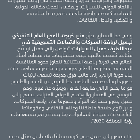
للسيارات والدراجات النارية ولجنة النساء في رياضة السيارات
بالاتحاد الدولي للسيارات. ويعكس الحدث مكانته الدولية
المتنامية كمنصة رياضية ملهمة تجمع بين المنافسة
والتمكين وتبادل الثقافات.
وفي هذا السياق، صرّح
منير خوجة، المدير العام التنفيذي
لجميل لرياضة المحركات والاتصالات التسويقية في
عبداللطيف جميل للسيارات
: “يواصل رالي جميل ترسيخ
مكانته كمنصة عالمية تجمع متسابقات من مختلف أنحاء
العالم في تجربة رياضية استثنائية تتجاوز حدود المنافسة
التقليدية. ونفخر هذا العام بعودة فرق مخضرمة ساهمت في
بناء هوية الرالي، إلى جانب فرق جديدة تسعى لإثبات
حضورها وترك بصمتها الخاصة. هذا المزيج بين الخبرة والطموح
هو ما يمنح الرالي طابعه الخاص ويميّزه عن غيره. ومع
التوسع في المسار والاهتمام الدولي المتزايد، يسهم رالي
جميل بتعزيز مشاركة المرأة وحضورها في رياضة المحركات،
ويبرز تنوّع طبيعة منطقتنا وغناها الثقافي ومقوماتها
الواعدة في سياحة المغامرات، بما ينسجم مع مستهدفات
رؤية المملكة 2030”.
ولا يقتصر رالي جميل على كونه سباقًا ملاحياً، بل يمثل تجربة