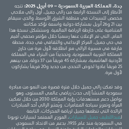
جدة، المملكة العربية السعودية – 09 أبريل 2025:
تتجه
الأنظار إلى النسخة الرابعة من رالي جميل، أول رالي ملاحي
مخصص للسيدات في منطقة الشرق الأوسط، والذي سيقام
بين 21 و26 أبريل بمشاركة دولية واسعة تؤكد مكانته
المتنامية على خارطة الرياضة العالمية. وستشكل نسخة هذا
العام، التي تم الإعلان عنها رسميًا خلال مؤتمر صحفي أقيم
في حي جميل، المركز الإبداعي والثقافي في جدة، محطة
فارقة في مسيرة الرالي مع انطلاقه لأول مرة من خارج
المملكة العربية السعودية، وتحديدًا من البتراء في المملكة
الأردنية الهاشمية، بمشاركة 45 فريقاً من 37 دولة، من بينهم
25 فريقاً عادوا لخوض التحدي من جديد و20 فريقاً يشاركون
لأول مرة.
وقد تمكن رالي جميل خلال فترة قصيرة من النمو من مبادرة
سعودية المنشأ إلى حدث رياضي عالمي المستوى، وهو
يواصل دعم مستهدفات رؤية المملكة 2030 من خلال تمكين
المرأة وتعزيز سياحة المغامرات. ويُعتبر الرالي أحد المبادرات
الرائدة التي تنظمها جميل لرياضة المحركات، التابعة
ل
عبداللطيف جميل للسيارات
، الموزع المعتمد لسيارات تويوتا
في السعودية منذ عام 1955، بدعم من الاتحاد السعودي