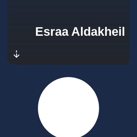
Esraa Aldakheil
-next