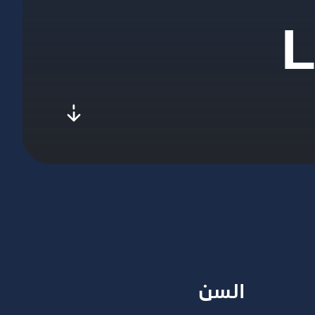
L
l-to-next
السن