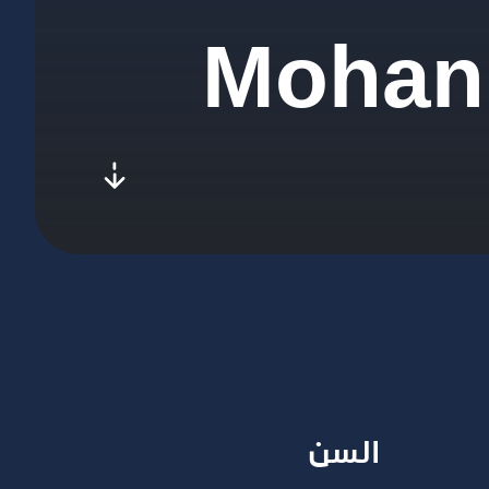
Mohann
l-to-next
السن