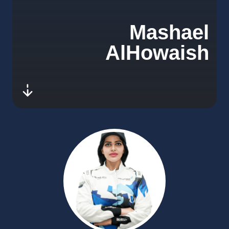
Mashael
AlHowaish
-next