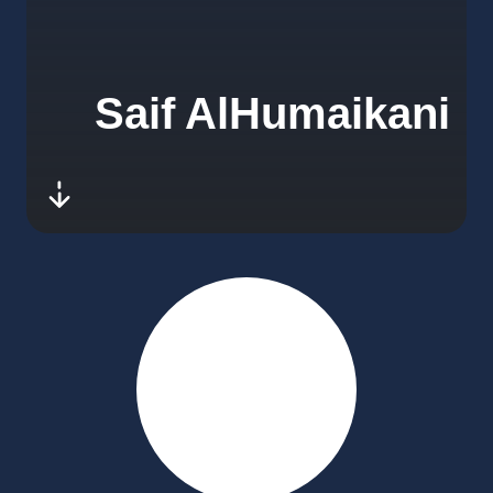
Saif AlHumaikani
-next