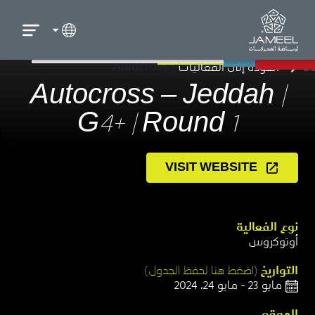
العودة إلى الفعاليات
Autocross – Jeddah |
G4+ | Round 1
VISIT WEBSITE
نوع الفعالية​
أوتوكروس​
التواريخ
(اضغط هنا لحفظ الجدول)​
مايو 23 - مايو 24، 2024
الموقع​